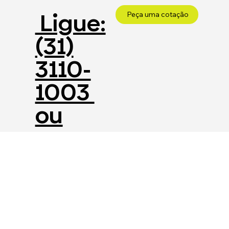
Ligue:
Peça uma cotação
(31)
3110-
1003
ou