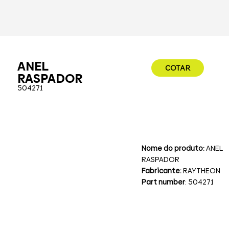
ANEL
COTAR
RASPADOR
504271
Nome do produto:
ANEL
RASPADOR
Fabricante:
RAYTHEON
Part number
: 504271