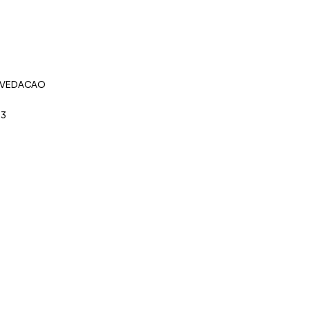
 VEDACAO
43