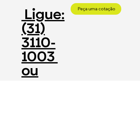
Ligue:
Peça uma cotação
(31)
3110-
1003
ou