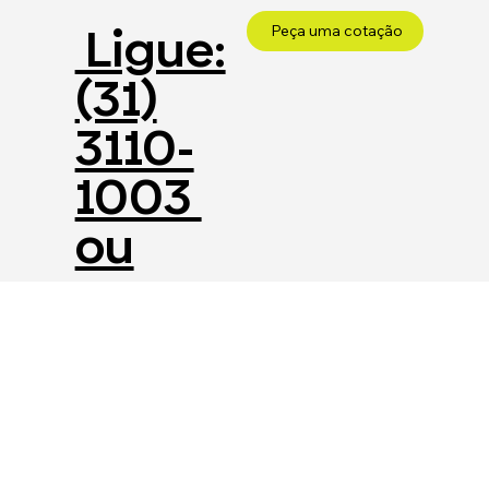
Ligue:
Peça uma cotação
(31)
3110-
1003
ou