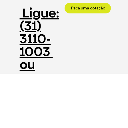
Ligue:
Peça uma cotação
(31)
3110-
1003
ou