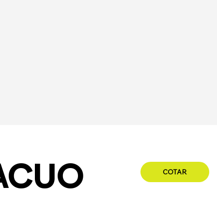
ACUO
COTAR