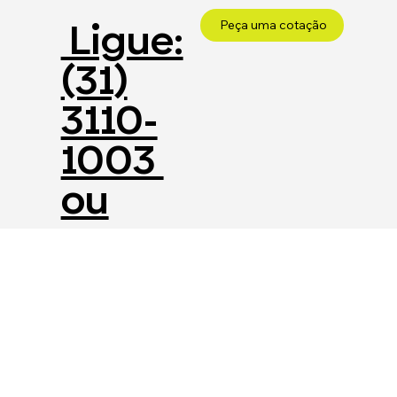
Ligue:
Peça uma cotação
(31)
3110-
1003
ou