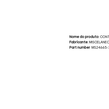
Nome do produto:
CONT
Fabricante:
MISCELANE
Part number
: MS24665-