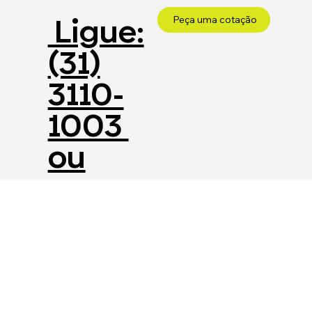
Ligue:
Peça uma cotação
(31)
3110-
1003
ou