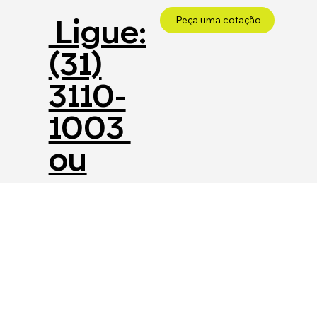
Ligue:
Peça uma cotação
(31)
3110-
1003
ou