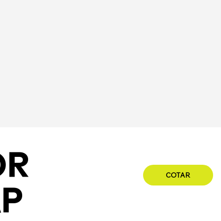
OR
COTAR
AP