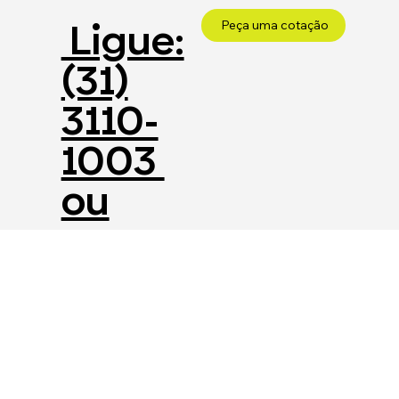
Ligue:
Peça uma cotação
(31)
3110-
1003
ou