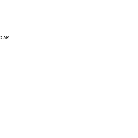
RO AR
0