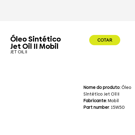
Óleo Sintético
COTAR
Jet Oil II Mobil
JET OIL II
Nome do produto:
Óleo
Sintético Jet Oil II
Fabricante:
Mobil
Part number
: 15W50