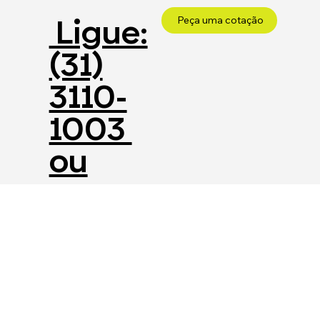
Ligue:
Peça uma cotação
(31)
3110-
1003
ou