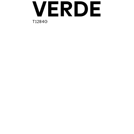
VERDE
T1284G