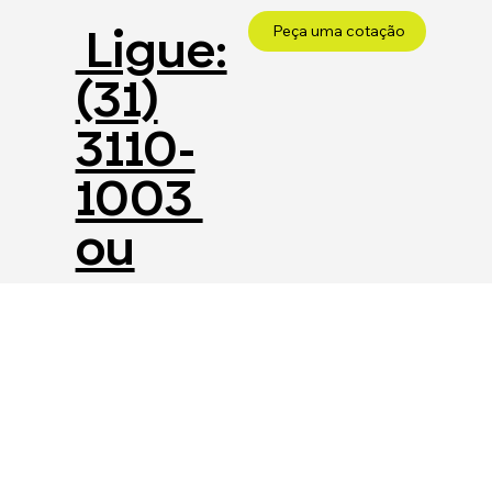
Ligue:
Peça uma cotação
(31)
3110-
1003
ou