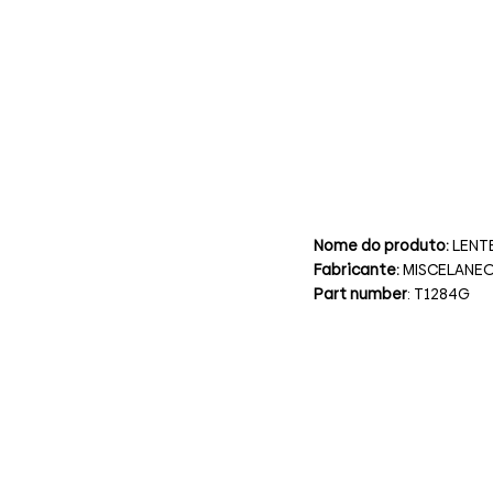
Nome do produto:
LENT
Fabricante:
MISCELANE
Part number
: T1284G