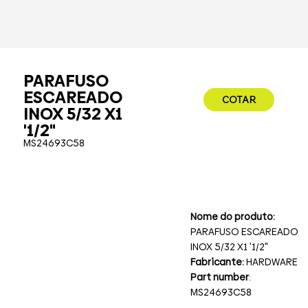
PARAFUSO
ESCAREADO
COTAR
INOX 5/32 X1
'1/2"
MS24693C58
Nome do produto:
PARAFUSO ESCAREADO
INOX 5/32 X1 '1/2"
Fabricante:
HARDWARE
Part number
:
MS24693C58