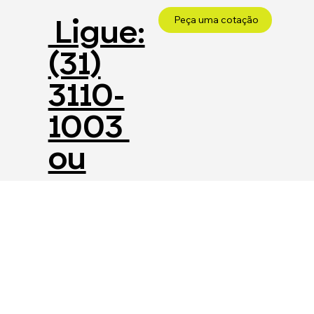
Ligue:
Peça uma cotação
(31)
3110-
1003
ou