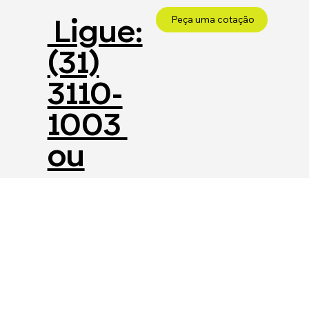
Ligue:
Peça uma cotação
(31)
3110-
1003
ou