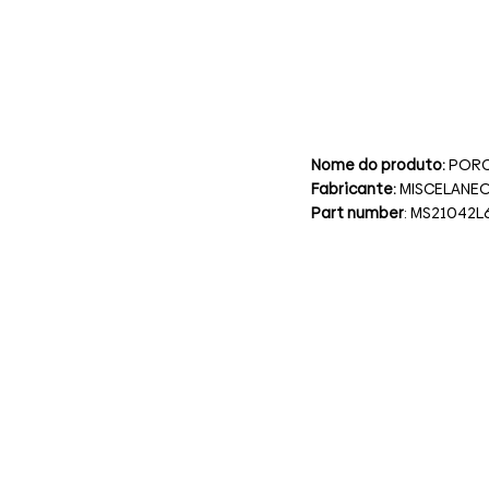
Nome do produto:
PORC
Fabricante:
MISCELANE
Part number
: MS21042L