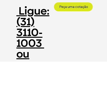
Ligue:
Peça uma cotação
(31)
3110-
1003
ou