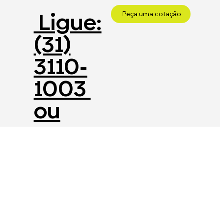
Ligue:
Peça uma cotação
(31)
3110-
1003
ou