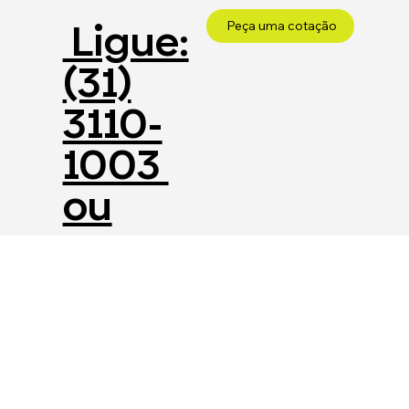
Ligue:
Peça uma cotação
(31)
3110-
1003
ou