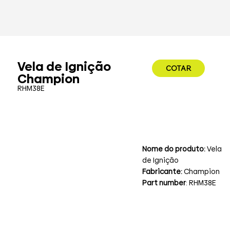
Vela de Ignição
COTAR
Champion
RHM38E
Nome do produto:
Vela
de Ignição
Fabricante:
Champion
Part number
: RHM38E