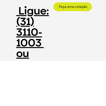
Ligue:
Peça uma cotação
(31)
3110-
1003
ou